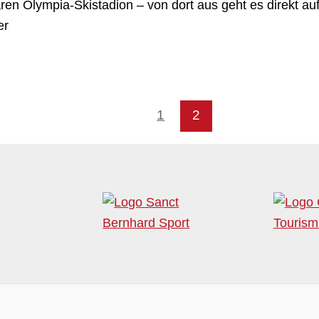
ren Olympia-Skistadion – von dort aus geht es direkt au
er
1
2