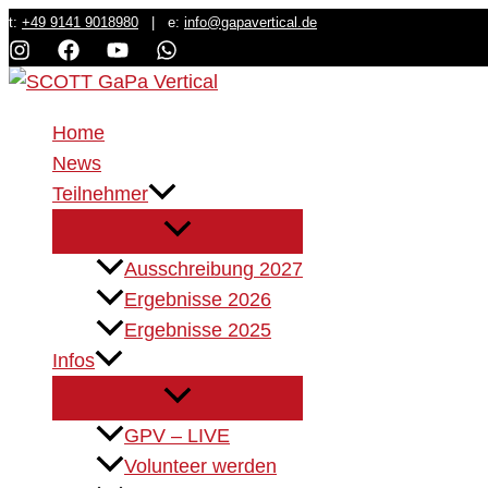
Zum
t:
+49 9141 9018980
| e:
info@gapavertical.de
Inhalt
springen
Home
News
Teilnehmer
Ausschreibung 2027
Ergebnisse 2026
Ergebnisse 2025
Infos
GPV – LIVE
Volunteer werden