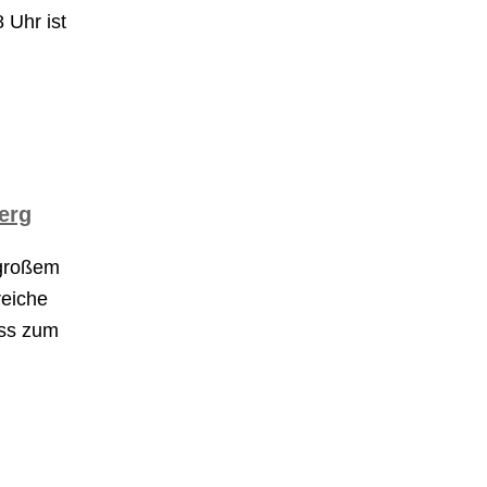
 Uhr ist
erg
 großem
reiche
uss zum