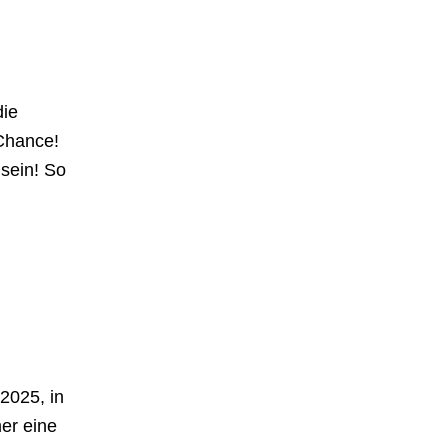
die
 Chance!
 sein! So
 2025, in
mer eine